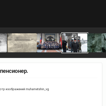
пенсионер.
отр изображений muhametshin_vg