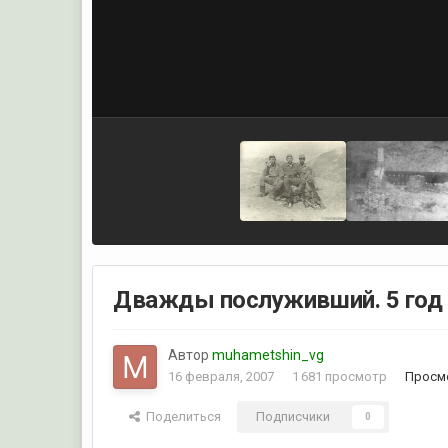
Дважды послуживший. 5 год 
Автор
muhametshin_vg
16 февраля, 2007
1 681 просмотр
Просм
Поделиться
Подписчики
0