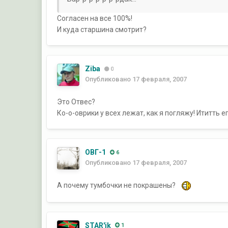
Согласен на все 100%!
И куда старшина смотрит?
Ziba
0
Опубликовано
17 февраля, 2007
Это Отвес?
Ко-о-оврики у всех лежат, как я погляжу! Ититть е
ОВГ-1
6
Опубликовано
17 февраля, 2007
А почему тумбочки не покрашены?
STAR'ik
1