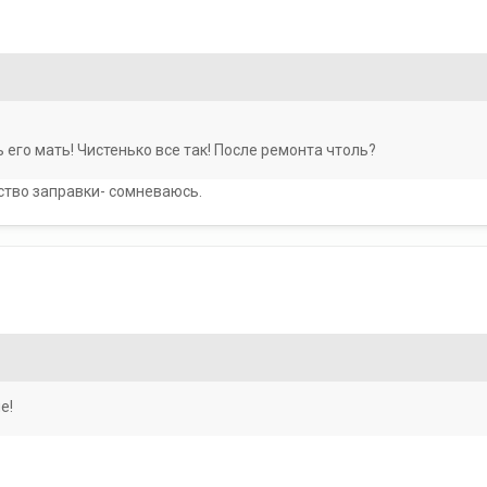
ь его мать! Чистенько все так! После ремонта чтоль?
ство заправки- сомневаюсь.
е!