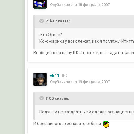
Опубликовано
18 февраля, 2007
Ziba сказал:
Это Отвес?
Ко-о-оврики у всех лежат, как я погляжу! Ититт
Вообще-то на нашу ШСС похоже, но глядя на каче
vk11
0
Опубликовано
19 февраля, 2007
ПСБ сказал:
Подушки не квадратные и одеяла разноцветны
И большинство хреновато отбиты!