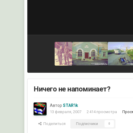
Ничего не напоминает?
Автор
STAR'ik
13 февраля, 2007
2 414 просмотра
Просм
Поделиться
Подписчики
0