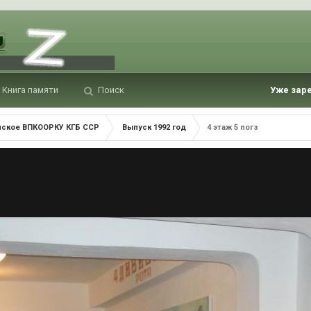
Книга памяти
Поиск
Уже зар
нское ВПКООРКУ КГБ ССР
Выпуск 1992 год
4 этаж 5 погз