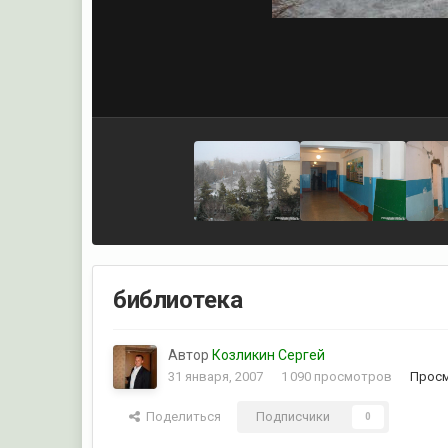
библиотека
Автор
Козликин Сергей
31 января, 2007
1 090 просмотров
Просм
Поделиться
Подписчики
0