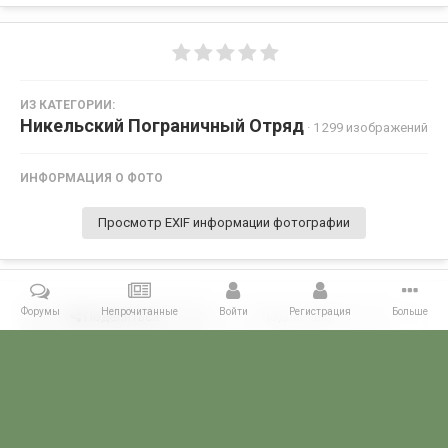
ИЗ КАТЕГОРИИ:
Никельский Пограничный Отряд
· 1 299 изображений
ИНФОРМАЦИЯ О ФОТО
Просмотр EXIF информации фотографии
Форумы
Непрочитанные
Войти
Регистрация
Больше
Поделиться
Подписчики
0
Комментариев нет
Главная
Галерея
ПОГРАНГАЛЕРЕЯ
КСЗПО
Никельский П