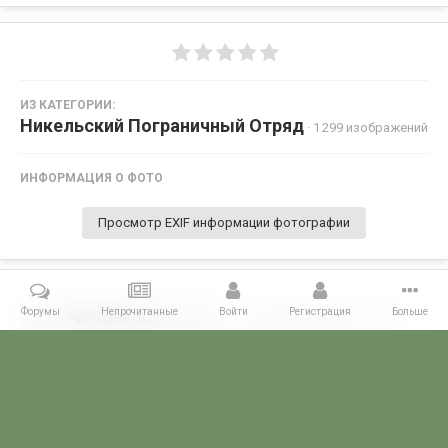
ИЗ КАТЕГОРИИ:
Никельский Пограничный Отряд
· 1 299 изображений
ИНФОРМАЦИЯ О ФОТО
Просмотр EXIF информации фотографии
Форумы
Непрочитанные
Войти
Регистрация
Больше
Поделиться
Подписчики
0
Комментариев нет
Главная
Галерея
ПОГРАНГАЛЕРЕЯ
КСЗПО
Никельский П