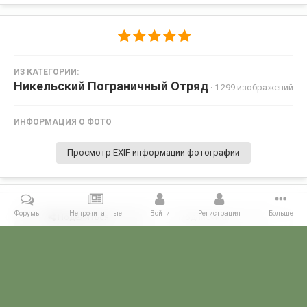
ИЗ КАТЕГОРИИ:
Никельский Пограничный Отряд
· 1 299 изображений
ИНФОРМАЦИЯ О ФОТО
Просмотр EXIF информации фотографии
Форумы
Непрочитанные
Войти
Регистрация
Больше
Поделиться
Подписчики
0
Комментариев нет
Главная
Галерея
ПОГРАНГАЛЕРЕЯ
КСЗПО
Никельский П