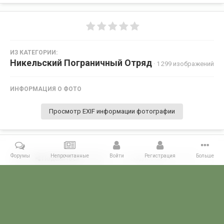
ИЗ КАТЕГОРИИ:
Никельский Пограничный Отряд
· 1 299 изображений
ИНФОРМАЦИЯ О ФОТО
Просмотр EXIF информации фотографии
Форумы
Непрочитанные
Войти
Регистрация
Больше
Поделиться
Подписчики
0
Комментариев нет
Главная
Галерея
ПОГРАНГАЛЕРЕЯ
КСЗПО
Никельский П