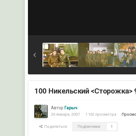
100 Никельский <Сторожка> 
Автор
Гарыч
26 января, 2007
1 162 просмотра
Просмо
Поделиться
Подписчики
0