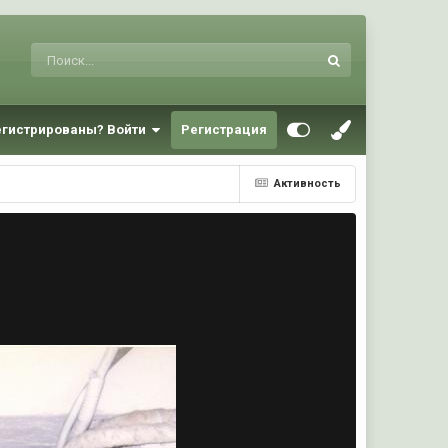
егистрированы? Войти
Регистрация
Активность