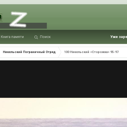
Книга памяти
Поиск
Уже зар
Никельский Пограничный Отряд
100 Никельский <Сторожка> 95-97