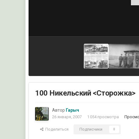
100 Никельский <Сторожка>
Автор
Гарыч
26 января, 2007
1 054 просмотра
Просмо
Поделиться
Подписчики
0