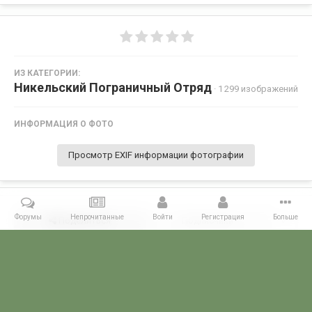
ИЗ КАТЕГОРИИ:
Никельский Пограничный Отряд
· 1 299 изображений
ИНФОРМАЦИЯ О ФОТО
Просмотр EXIF информации фотографии
Форумы
Непрочитанные
Войти
Регистрация
Больше
Поделиться
Подписчики
0
Комментариев нет
Главная
Галерея
ПОГРАНГАЛЕРЕЯ
КСЗПО
Никельский П