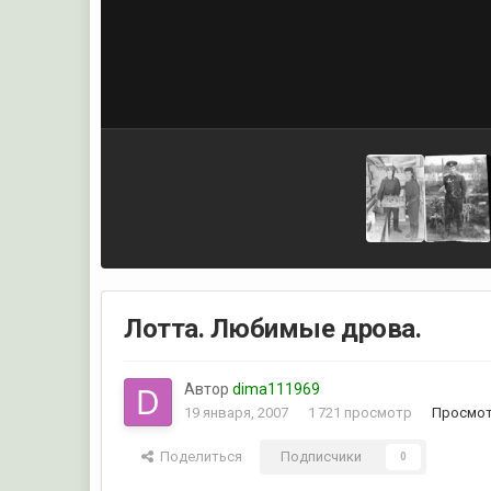
Лотта. Любимые дрова.
Автор
dima111969
19 января, 2007
1 721 просмотр
Просмот
Поделиться
Подписчики
0