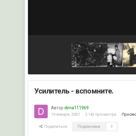
Усилитель - вспомните.
Автор
dima111969
19 января, 2007
2 142 просмотра
Просмо
Поделиться
Подписчики
0