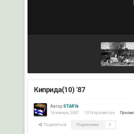
Киприда(10) '87
Автор
STAR'ik
16 января, 2007
1 314 просмотра
Просмо
Поделиться
Подписчики
0