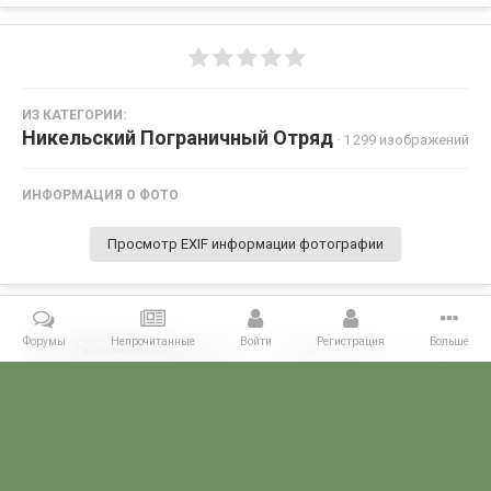
ИЗ КАТЕГОРИИ:
Никельский Пограничный Отряд
· 1 299 изображений
ИНФОРМАЦИЯ О ФОТО
Просмотр EXIF информации фотографии
Форумы
Непрочитанные
Войти
Регистрация
Больше
Поделиться
Подписчики
0
Комментариев нет
Главная
Галерея
ПОГРАНГАЛЕРЕЯ
КСЗПО
Никельский П