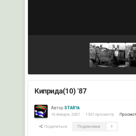
Киприда(10) '87
Автор
STAR'ik
16 января, 2007
1 301 просмотр
Просмот
Поделиться
Подписчики
0