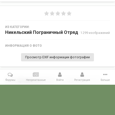
ИЗ КАТЕГОРИИ:
Никельский Пограничный Отряд
· 1 299 изображений
ИНФОРМАЦИЯ О ФОТО
Просмотр EXIF информации фотографии
Форумы
Непрочитанные
Войти
Регистрация
Больше
Поделиться
Подписчики
0
Комментариев нет
Главная
Галерея
ПОГРАНГАЛЕРЕЯ
КСЗПО
Никельский П