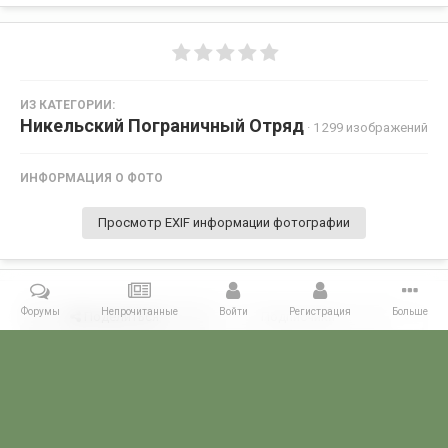
ИЗ КАТЕГОРИИ:
Никельский Пограничный Отряд
· 1 299 изображений
ИНФОРМАЦИЯ О ФОТО
Просмотр EXIF информации фотографии
Форумы
Непрочитанные
Войти
Регистрация
Больше
Поделиться
Подписчики
0
Комментариев нет
Главная
Галерея
ПОГРАНГАЛЕРЕЯ
КСЗПО
Никельский П