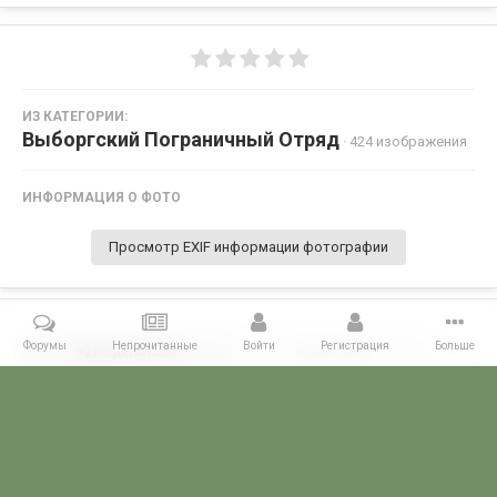
ИЗ КАТЕГОРИИ:
Выборгский Пограничный Отряд
· 424 изображения
ИНФОРМАЦИЯ О ФОТО
Просмотр EXIF информации фотографии
Форумы
Непрочитанные
Войти
Регистрация
Больше
Поделиться
Подписчики
0
Комментариев нет
Главная
Галерея
ПОГРАНГАЛЕРЕЯ
КСЗПО
Выборгский П