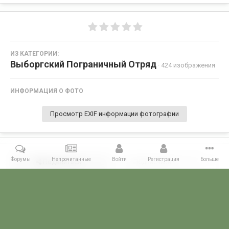
ИЗ КАТЕГОРИИ:
Выборгский Пограничный Отряд
· 424 изображения
ИНФОРМАЦИЯ О ФОТО
Просмотр EXIF информации фотографии
Форумы
Непрочитанные
Войти
Регистрация
Больше
Поделиться
Подписчики
0
Комментариев нет
Главная
Галерея
ПОГРАНГАЛЕРЕЯ
КСЗПО
Выборгский П