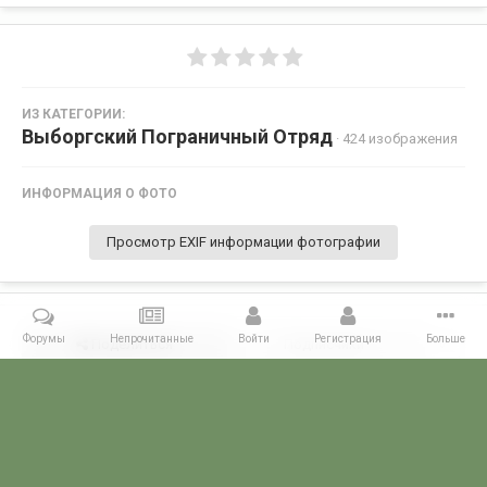
ИЗ КАТЕГОРИИ:
Выборгский Пограничный Отряд
· 424 изображения
ИНФОРМАЦИЯ О ФОТО
Просмотр EXIF информации фотографии
Форумы
Непрочитанные
Войти
Регистрация
Больше
Поделиться
Подписчики
0
Комментариев нет
Главная
Галерея
ПОГРАНГАЛЕРЕЯ
КСЗПО
Выборгский П