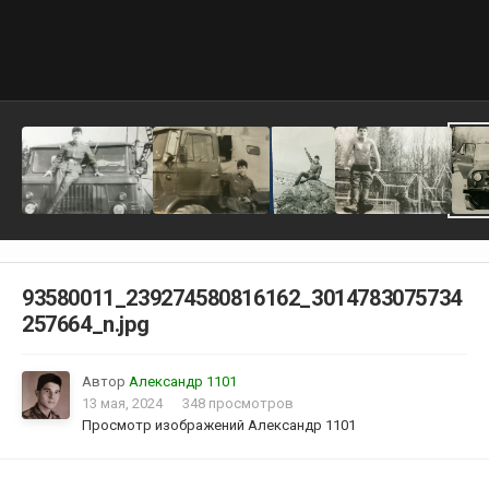
93580011_239274580816162_3014783075734
257664_n.jpg
Автор
Александр 1101
13 мая, 2024
348 просмотров
Просмотр изображений Александр 1101