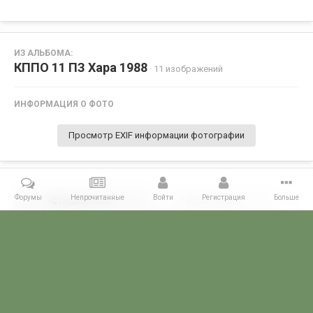
ИЗ АЛЬБОМА:
КППО 11 ПЗ Хара 1988
· 11 изображений
ИНФОРМАЦИЯ О ФОТО
Просмотр EXIF информации фотографии
Форумы
Непрочитанные
Войти
Регистрация
Больше
Поделиться
Подписчики
0
Комментариев нет
Главная
Галерея
ПОГРАНГАЛЕРЕЯ
КППО
КППО 11 ПЗ Хар