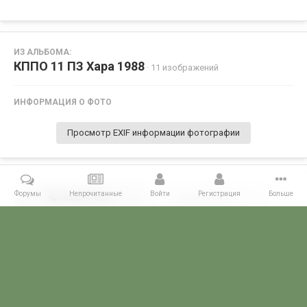
ИЗ АЛЬБОМА:
КППО 11 ПЗ Хара 1988
· 11 изображений
ИНФОРМАЦИЯ О ФОТО
Просмотр EXIF информации фотографии
Форумы
Непрочитанные
Войти
Регистрация
Больше
Поделиться
Подписчики
0
Комментариев нет
Главная
Галерея
ПОГРАНГАЛЕРЕЯ
КППО
КППО 11 ПЗ Хар