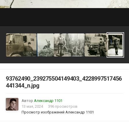
93762490_239275504149403_4228997517456
441344_n.jpg
Автор
Александр 1101
13 мая, 2024
396 просмотров
Просмотр изображений Александр 1101