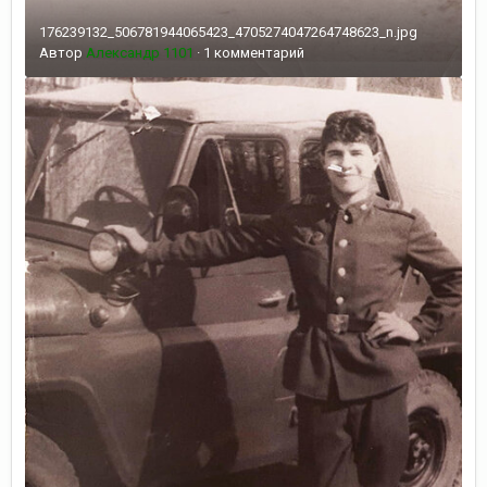
176239132_506781944065423_4705274047264748623_n.jpg
Автор
Александр 1101
·
1 комментарий