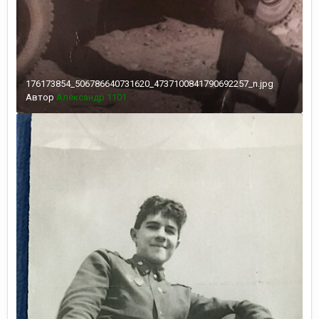
176173854_506786640731620_4737100841790692257_n.jpg
Автор
Александр 1101