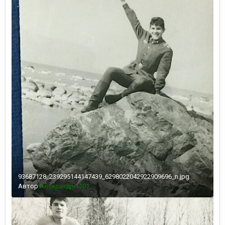
93687128_239295144147439_6298022042922909696_n.jpg
Автор
Александр 1101