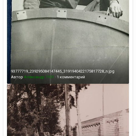
93777719_239295084147445_3191940422175817728_n.jpg
Автор
Александр 1101
·
1 комментарий