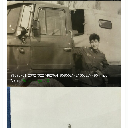
93695761_239273227482964_8685621421063274496_n.jpg
Автор
Александр 1101