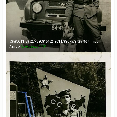
93580011_239274580816162_3014783075734257664_n.jpg
Автор
Александр 1101