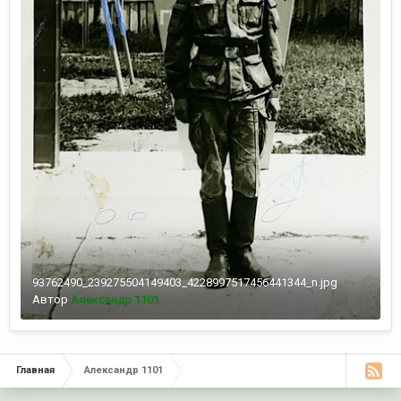
93762490_239275504149403_4228997517456441344_n.jpg
Автор
Александр 1101
Главная
Александр 1101