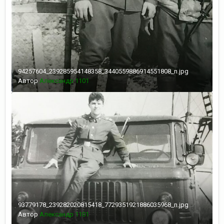
94257604_239285954148358_3440559886914551808_n.jpg
Автор
Александр 1101
93779178_239282020815418_7729351921886035968_n.jpg
Автор
Александр 1101