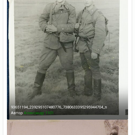
93651194_239295107480776_7380633395295944704_n
Автор
Александр 1101