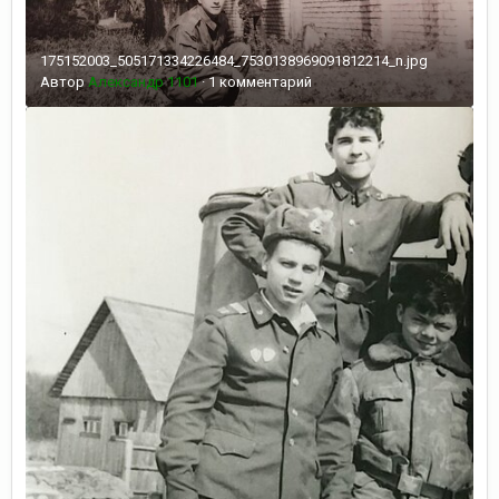
175152003_505171334226484_7530138969091812214_n.jpg
Автор
Александр 1101
·
1 комментарий