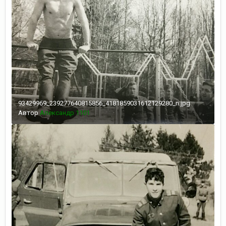
93429969_239277640815856_4181859031612129280_n.jpg
Автор
Александр 1101