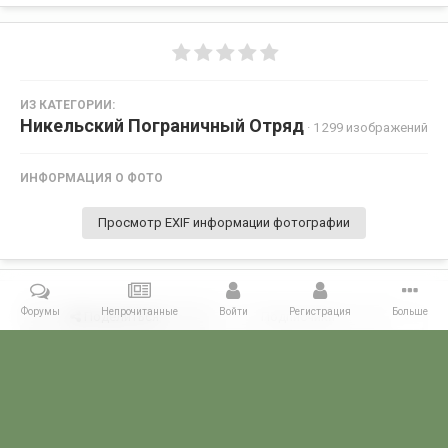
ИЗ КАТЕГОРИИ:
Никельский Пограничный Отряд
· 1 299 изображений
ИНФОРМАЦИЯ О ФОТО
Просмотр EXIF информации фотографии
Форумы
Непрочитанные
Войти
Регистрация
Больше
Поделиться
Подписчики
0
Комментариев нет
Главная
Галерея
ПОГРАНГАЛЕРЕЯ
КСЗПО
Никельский П