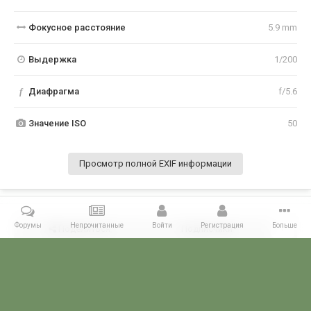
Фокусное расстояние
5.9 mm
Выдержка
1/200
f
Диафрагма
f/5.6
Значение ISO
50
Просмотр полной EXIF информации
Форумы
Непрочитанные
Войти
Регистрация
Больше
Поделиться
Подписчики
1
Комментариев нет