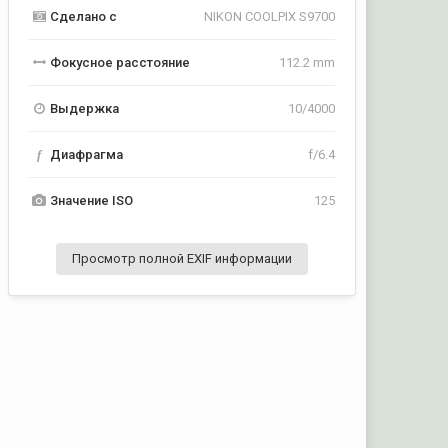
Сделано с
NIKON COOLPIX S9700
Фокусное расстояние
112.2 mm
Выдержка
10/4000
f
Диафрагма
f/6.4
Значение ISO
125
Просмотр полной EXIF информации