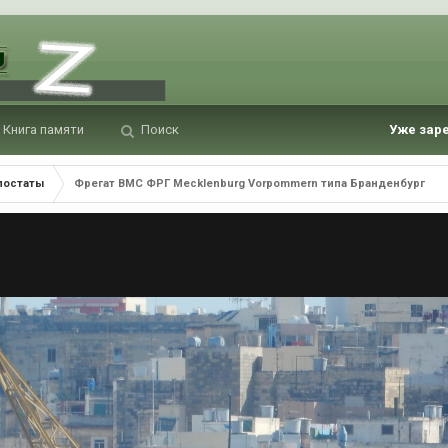
Книга памяти
Поиск
Уже зар
постаты
Фрегат ВМС ФРГ Mecklenburg Vorpommern типа Бранденбург