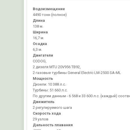
Водоизмещение
4490 тонн (полное)
Длина
138 м.
Ширина
16,7 м.
Осадка
6,3 м.
Двигатели
CODOG,
2 дизеля MTU 20V956 TB92,
2 газовые турбины General Electric LM-2500 SA-ML
Мощность
Дизели: 10 388 л.с.
Турбины: 51 660 л.с.
По другим данным - 6 568 и 33 600 л.с. (каждый) соот
Движитель
2 регулируемого шага
Скорость хода
29 узлов
Дальность плавания