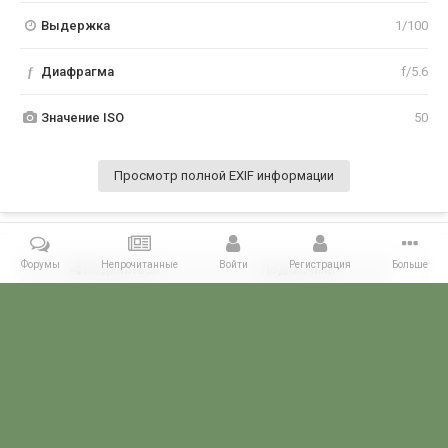
Выдержка
1/100
f
Диафрагма
f/5.6
Значение ISO
50
Просмотр полной EXIF информации
Форумы
Непрочитанные
Войти
Регистрация
Больше
Поделиться
Подписчики
1
Комментариев нет
Главная
Галерея
ГАЛЕРЕЯ МЧПВ
Корабли-супостаты
Ко
POGRANICHNIK.ru