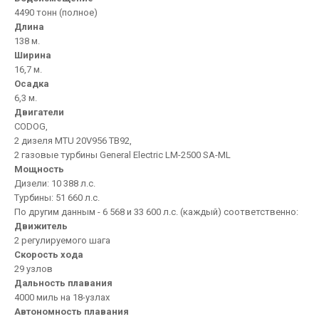
4490 тонн (полное)
Длина
138 м.
Ширина
16,7 м.
Осадка
6,3 м.
Двигатели
CODOG,
2 дизеля MTU 20V956 TB92,
2 газовые турбины General Electric LM-2500 SA-ML
Мощность
Дизели: 10 388 л.с.
Турбины: 51 660 л.с.
По другим данным - 6 568 и 33 600 л.с. (каждый) соответственно:
Движитель
2 регулируемого шага
Скорость хода
29 узлов
Дальность плавания
4000 миль на 18-узлах
Автономность плавания