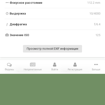
Фокусное расстояние
112.2 mm
Выдержка
10/4000
f
Диафрагма
f/6.4
Значение ISO
125
Просмотр полной EXIF информации
Форумы
Непрочитанные
Войти
Регистрация
Больше
Поделиться
Подписчики
1
Комментариев нет
Главная
Галерея
ГАЛЕРЕЯ МЧПВ
Корабли-супостаты
Фр