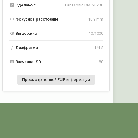
Сделано с
Panasonic DMC-FZ30
Фокусное расстояние
10.9 mm
Выдержка
10/1000
f
Диафрагма
f/4.5
Значение ISO
80
Просмотр полной EXIF информации
Активность