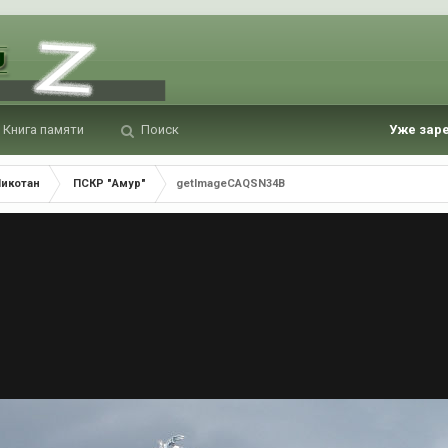
Книга памяти
Поиск
Уже зар
Шикотан
ПСКР "Амур"
getImageCAQSN34B