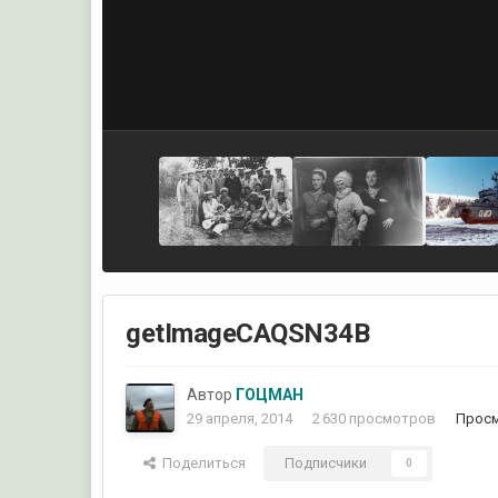
getImageCAQSN34B
Автор
ГОЦМАН
29 апреля, 2014
2 630 просмотров
Прос
Поделиться
Подписчики
0