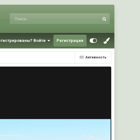
егистрированы? Войти
Регистрация
Активность