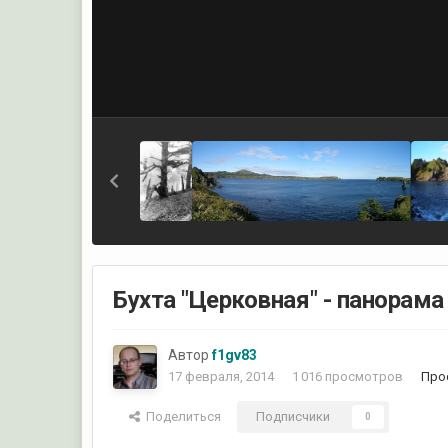
Бухта "Церковная" - панорама
Автор
f1gv83
17 февраля, 2014
1 016 просмотров
Про
Поделиться
Подписчики
0