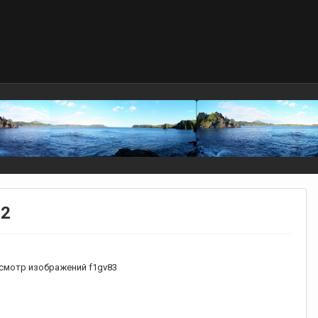
 2
смотр изображений f1gv83