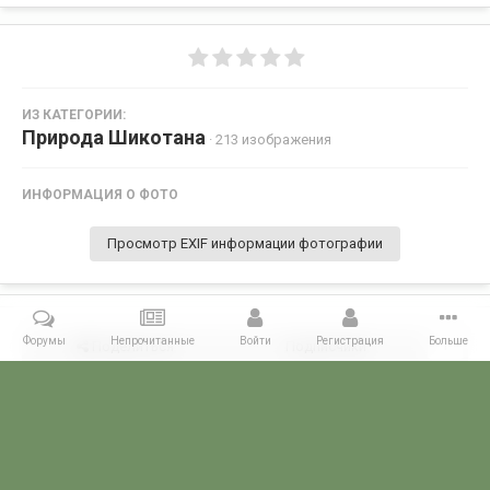
ИЗ КАТЕГОРИИ:
Природа Шикотана
· 213 изображения
ИНФОРМАЦИЯ О ФОТО
Просмотр EXIF информации фотографии
Форумы
Непрочитанные
Войти
Регистрация
Больше
Поделиться
Подписчики
1
Комментариев нет
Главная
Галерея
ГАЛЕРЕЯ МЧПВ
8 ОБСКР - Шикотан
Пр