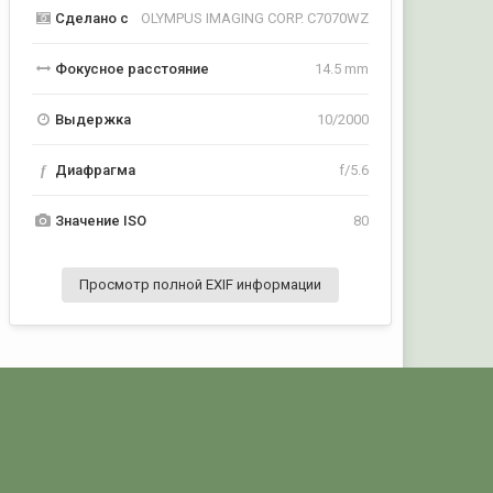
Сделано с
OLYMPUS IMAGING CORP. C7070WZ
Фокусное расстояние
14.5 mm
Выдержка
10/2000
f
Диафрагма
f/5.6
Значение ISO
80
Просмотр полной EXIF информации
Активность