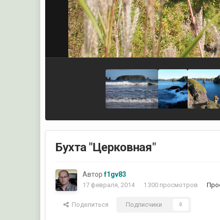
Бухта "Церковная"
Автор
f1gv83
17 февраля, 2014
1 300 просмотров
Про
Поделиться
Подписчики
0