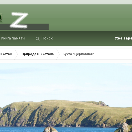
Книга памяти
Поиск
Уже зар
Шикотан
Природа Шикотана
Бухта "Церковная"