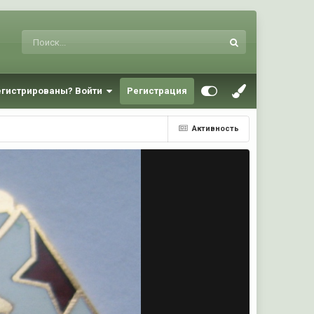
егистрированы? Войти
Регистрация
Активность