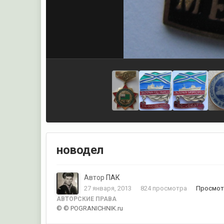
новодел
Автор
ПАК
27 января, 2013
824 просмотра
Просмот
АВТОРСКИЕ ПРАВА
© © POGRANICHNIK.ru