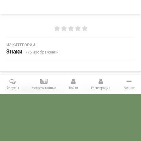
ИЗ КАТЕГОРИИ:
Знаки
· 776 изображений
Форумы
Непрочитанные
Войти
Регистрация
Больше
Поделиться
Подписчики
0
Комментариев нет
Главная
Галерея
ПОГРАНИЧНЫЕ КОЛЛЕКЦИИ
Знаки
ПС "