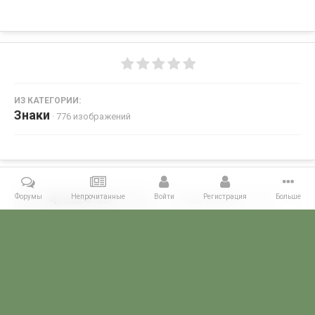
ИЗ КАТЕГОРИИ:
Знаки
· 776 изображений
Форумы
Непрочитанные
Войти
Регистрация
Больше
Поделиться
Подписчики
0
Комментариев нет
Главная
Галерея
ПОГРАНИЧНЫЕ КОЛЛЕКЦИИ
Знаки
ПСК