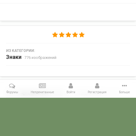
ИЗ КАТЕГОРИИ:
Знаки
· 776 изображений
Форумы
Непрочитанные
Войти
Регистрация
Больше
Поделиться
Подписчики
0
Комментариев нет
Главная
Галерея
ПОГРАНИЧНЫЕ КОЛЛЕКЦИИ
Знаки
Пам