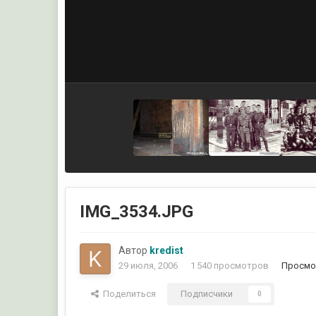
IMG_3534.JPG
Автор
kredist
29 июля, 2006
1 540 просмотров
Просмот
Поделиться
Подписчики
0