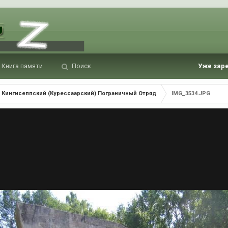
Книга памяти
Поиск
Уже зар
Кингисеппский (Курессаарский) Пограничный Отряд
IMG_3534.JPG