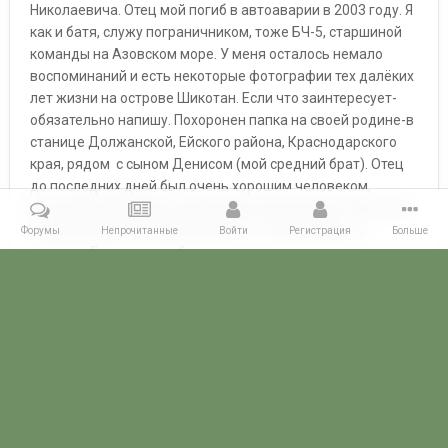
Николаевича. Отец мой погиб в автоаварии в 2003 году. Я
как и батя, служу пограничником, тоже БЧ-5, старшиной
команды на Азовском море. У меня осталось немало
воспоминаний и есть некоторые фотографии тех далёких
лет жизни на острове Шикотан. Если что заинтересует-
обязательно напишу. Похоронен папка на своей родине-в
станице Должанской, Ейского района, Краснодарского
края, рядом с сыном Денисом (мой средний брат). Отец
до последних дней был очень хорошим человеком,
многими уважаемым, примерным семьянином. Я во всём
старался быть похожим на него, и отчасти мне это
Форумы
Непрочитанные
Войти
Регистрация
Больше
удалось. Буду рад пообщаться с сослуживцами моего
бати.
Главная
Галерея
ГАЛЕРЕЯ МЧПВ
8 ОБСКР - Шикотан
ПС
POGRANICHNIK.ru
Powered by Invision Community