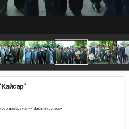
"Кайсар"
отр изображений vladimirkochetov