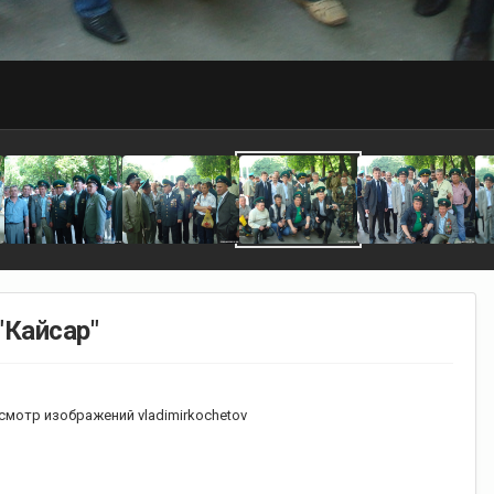
"Кайсар"
смотр изображений vladimirkochetov