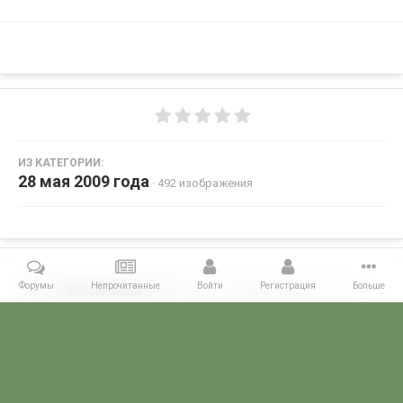
ИЗ КАТЕГОРИИ:
28 мая 2009 года
· 492 изображения
Форумы
Непрочитанные
Войти
Регистрация
Больше
Поделиться
Подписчики
0
Комментариев нет
Главная
Галерея
28 МАЯ - ДЕНЬ ПОГРАНИЧНИКА!
28 мая 2009