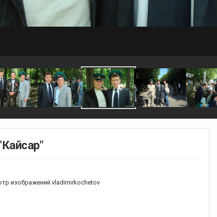
"Кайсар"
тр изображений vladimirkochetov