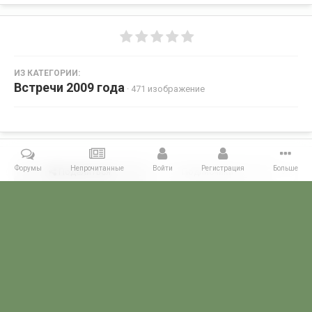
ИЗ КАТЕГОРИИ:
Встречи 2009 года
· 471 изображение
Форумы
Непрочитанные
Войти
Регистрация
Больше
Поделиться
Подписчики
0
Комментариев нет
Главная
Галерея
ВСТРЕЧИ ФОРУМЧАН
Маленькие встречи 
POGRANICHNIK.ru
Powered by Invision Community