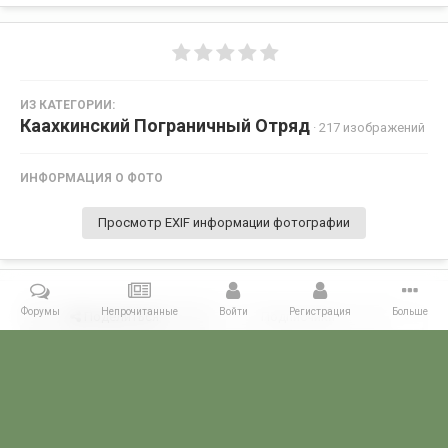
ИЗ КАТЕГОРИИ:
Каахкинский Пограничный Отряд
· 217 изображений
ИНФОРМАЦИЯ О ФОТО
Просмотр EXIF информации фотографии
Форумы
Непрочитанные
Войти
Регистрация
Больше
Поделиться
Подписчики
0
Комментариев нет
Главная
Галерея
ПОГРАНГАЛЕРЕЯ
КСАПО
Каахкинский 