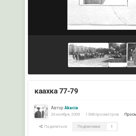
каахка 77-79
Автор
Akacia
26 ноября, 2009
1 568 просмотров
Просм
Поделиться
Подписчики
0