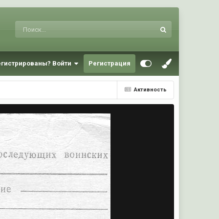
егистрированы? Войти
Регистрация
Активность