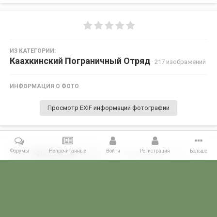
ИЗ КАТЕГОРИИ:
Каахкинский Пограничный Отряд
· 217 изображений
ИНФОРМАЦИЯ О ФОТО
Просмотр EXIF информации фотографии
Форумы
Непрочитанные
Войти
Регистрация
Больше
Поделиться
Подписчики
0
Комментариев нет
Главная
Галерея
ПОГРАНГАЛЕРЕЯ
КСАПО
Каахкинский 