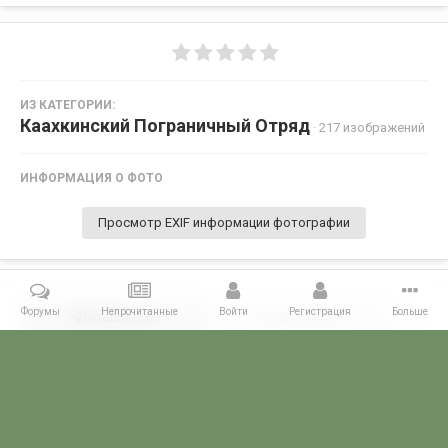
ИЗ КАТЕГОРИИ:
Каахкинский Пограничный Отряд
· 217 изображений
ИНФОРМАЦИЯ О ФОТО
Просмотр EXIF информации фотографии
Форумы
Непрочитанные
Войти
Регистрация
Больше
Поделиться
Подписчики
0
Комментариев нет
Главная
Галерея
ПОГРАНГАЛЕРЕЯ
КСАПО
Каахкинский 