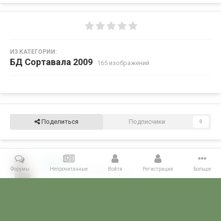
ИЗ КАТЕГОРИИ:
БД Сортавала 2009
· 165 изображений
Поделиться
Подписчики
0
bodrij
11
Форумы
Непрочитанные
Войти
Регистрация
Больше
Опубликовано
18 июня, 2009
А гитара красная от разодранных пальцев Паши.